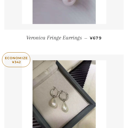
PREÇO NORMA
Veronica Fringe Earrings
—
¥679
ECONOMIZE
¥342