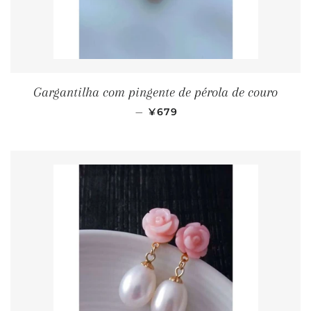
Gargantilha com pingente de pérola de couro
PREÇO PROMOCIONAL
—
¥679