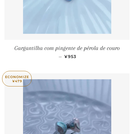
Gargantilha com pingente de pérola de couro
PREÇO PROMOCIONAL
—
¥953
ECONOMIZE
¥479