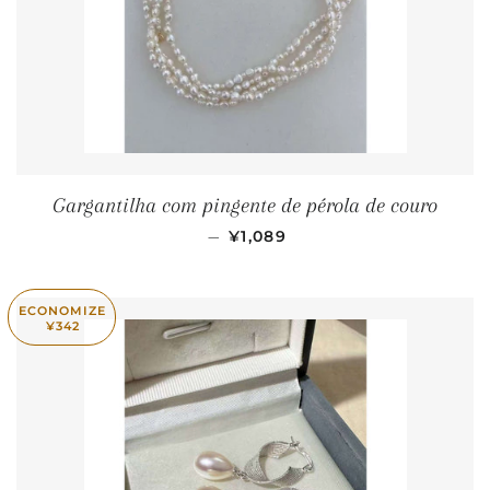
Gargantilha com pingente de pérola de couro
PREÇO NORMAL
—
¥1,089
ECONOMIZE
¥342