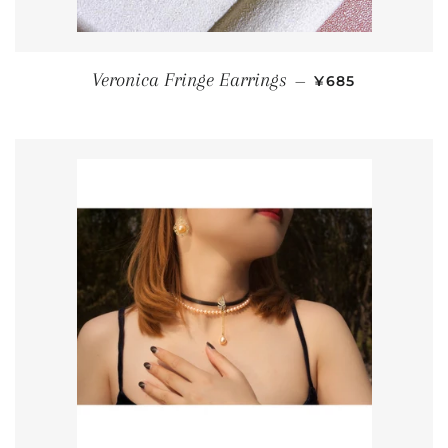
PREÇO PROMO
Veronica Fringe Earrings
—
¥685