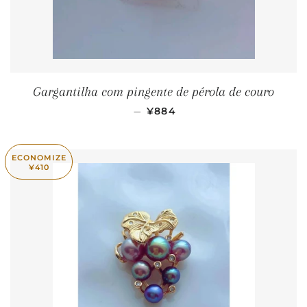
Gargantilha com pingente de pérola de couro
PREÇO PROMOCIONAL
—
¥884
ECONOMIZE
¥410