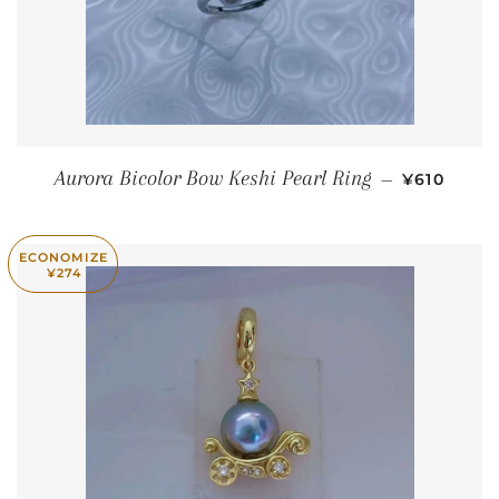
PREÇO P
Aurora Bicolor Bow Keshi Pearl Ring
—
¥610
ECONOMIZE
¥274