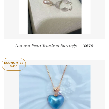
PREÇO PRO
Natural Pearl Teardrop Earrings
—
¥679
ECONOMIZE
¥410