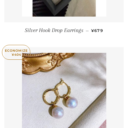
PREÇO PROMO
Silver Hook Drop Earrings
—
¥679
ECONOMIZE
¥404