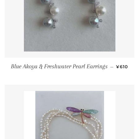
PREÇO 
Blue Akoya & Freshwater Pearl Earrings
—
¥610