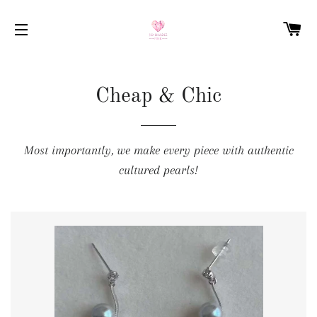
C
NAVEGAÇÃO DO SITE
Cheap & Chic
Most importantly, we make every piece with authentic
cultured pearls!